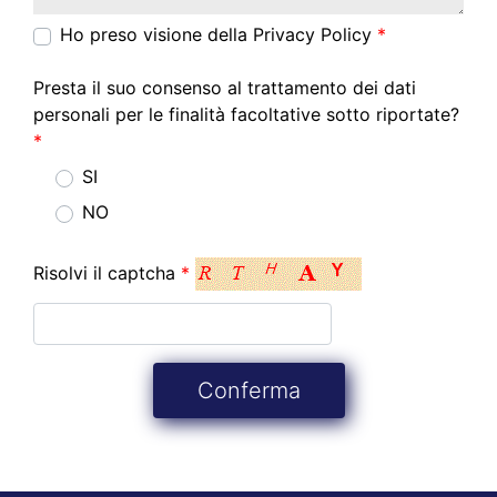
Ho preso visione della
Privacy Policy
*
Presta il suo consenso al trattamento dei dati personali 
Presta il suo consenso al trattamento dei dati
personali per le finalità facoltative sotto riportate?
*
SI
NO
Risolvi il captcha
*